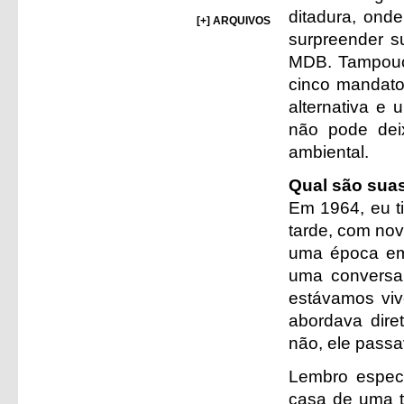
ditadura, onde
[+] ARQUIVOS
surpreender su
MDB. Tampouco
cinco mandato
alternativa e
não pode dei
ambiental.
Qual são suas
Em 1964, eu t
tarde, com nov
uma época em 
uma conversa 
estávamos viv
abordava dire
não, ele passa
Lembro espec
casa de uma t