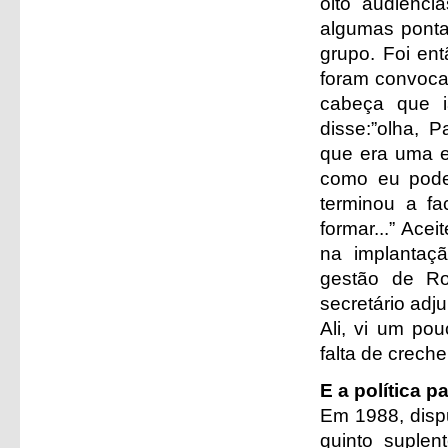
oito audiênci
algumas ponta
grupo. Foi ent
foram convocad
cabeça que i
disse:”olha, P
que era uma e
como eu poder
terminou a fa
formar...” Ace
na implantaçã
gestão de Rob
secretário adj
Ali, vi um po
falta de creche
E a política p
Em 1988, dispu
quinto suplent