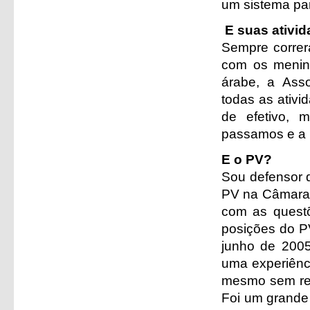
um sistema part
E suas ativi
Sempre correr
com os menino
árabe, a Asso
todas as ativi
de efetivo, m
passamos e a in
E o PV?
Sou defensor d
PV na Câmara 
com as questõ
posições do P
junho de 2005
uma experiênci
mesmo sem rec
Foi um grande 