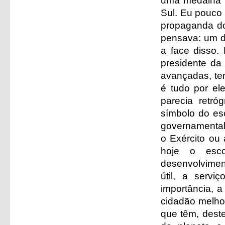
uma medalha p
Sul. Eu pouco 
propaganda do
pensava: um d
a face disso. 
presidente da
avançadas, te
é tudo por el
parecia retr
símbolo do es
governamental
o Exército ou 
hoje o esc
desenvolviment
útil, a serv
importância, a
cidadão melhor
que têm, deste