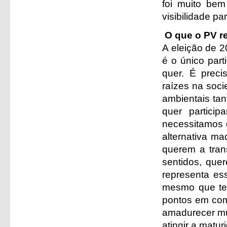
foi muito bem
visibilidade par
O que o PV re
A eleição de 
é o único part
quer. É precis
raízes na soc
ambientais tan
quer partici
necessitamos 
alternativa m
querem a tran
sentidos, que
representa es
mesmo que te
pontos em comu
amadurecer mui
atingir a matu