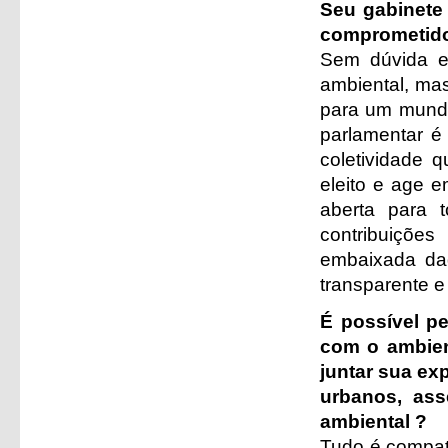
Seu gabinete
comprometido
Sem dúvida e
ambiental, mas
para um mundo
parlamentar 
coletividade 
eleito e age 
aberta para
contribuiçõe
embaixada daq
transparente 
É possível p
com o ambien
juntar sua ex
urbanos, ass
ambiental ?
Tudo é compat