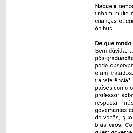
Naquele tempo
tinham muito
crianças e, c
ônibus...
De que modo 
Sem dúvida, a 
pós-graduaçã
pode observar
eram tratados
transferênci
países como o
professor sob
resposta: “n
governantes c
de vocês, que 
brasileiros. C
quem governa p