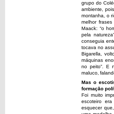
grupo do Colég
ambiente, poi
montanha, o r
melhor frases
Maack: “o hom
pela naturez
conseguia ente
tocava no assu
Bigarella, vo
máquinas enor
no peito”. E 
maluco, falando
Mas o escoti
formação políti
Foi muito imp
escoteiro er
esquecer que,