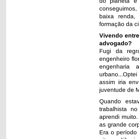
do planeta e
conseguimos, 
baixa renda,
formação da c
Vivendo entre
advogado?
Fugi da regr
engenheiro flo
engenharia 
urbano...Optei
assim iria en
juventude de 
Quando estav
trabalhista n
aprendi muito.
as grande cor
Era o período