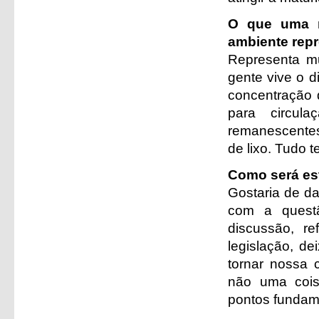
O que uma m
ambiente repr
Representa mu
gente vive o d
concentração d
para circul
remanescentes
de lixo. Tudo 
Como será es
Gostaria de d
com a questã
discussão, re
legislação, d
tornar nossa 
não uma coisa
pontos fundame