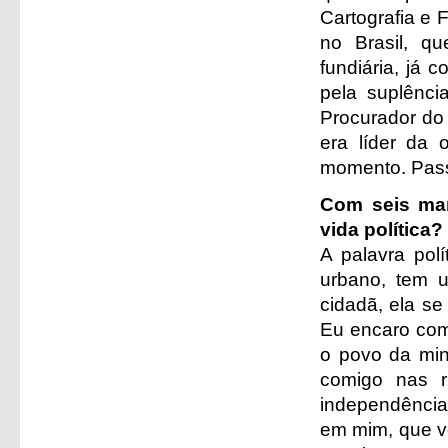
Cartografia e F
no Brasil, qu
fundiária, já
pela suplênci
Procurador do
era líder da 
momento. Passe
Com seis man
vida política?
A palavra polí
urbano, tem u
cidadã, ela se
Eu encaro com
o povo da min
comigo nas 
independência
em mim, que vo