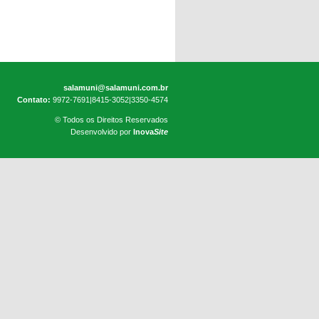
salamuni@salamuni.com.br
Contato:
9972-7691|8415-3052|3350-4574
© Todos os Direitos Reservados
Desenvolvido por
Inova
Site