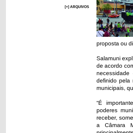
[+] ARQUIVOS
proposta ou d
Salamuni expl
de acordo com
necessidade 
definido pela
municipais, q
“É importan
poderes muni
receber, some
a Câmara Mu
principalment