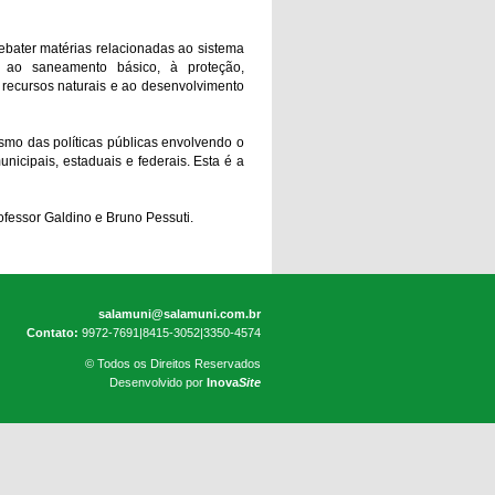
ebater matérias relacionadas ao sistema
 ao saneamento básico, à proteção,
recursos naturais e ao desenvolvimento
smo das políticas públicas envolvendo o
icipais, estaduais e federais. Esta é a
ofessor Galdino e Bruno Pessuti.
salamuni@salamuni.com.br
Contato:
9972-7691|8415-3052|3350-4574
© Todos os Direitos Reservados
Desenvolvido por
Inova
Site