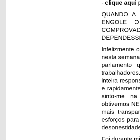
-
clique aqui
QUANDO A 
ENGOLE O
COMPROVA
DEPENDESSE 
Infelizmente 
nesta semana
parlamento 
trabalhadores
inteira respo
e rapidamente
sinto-me na
obtivemos NES
mais transpa
esforços para
desonestidade
Foi durante m