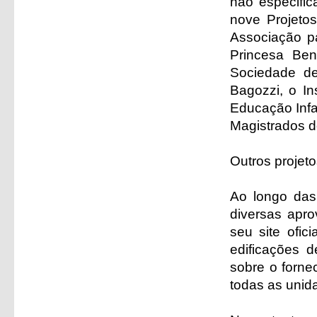
não especific
nove Projeto
Associação pa
Princesa Ben
Sociedade de
Bagozzi, o In
Educação Infan
Magistrados d
Outros projet
Ao longo das
diversas apro
seu site ofic
edificações 
sobre o forne
todas as unid