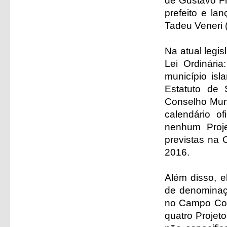
de Gustavo Fr
prefeito e la
Tadeu Veneri 
Na atual legi
Lei Ordinári
município isl
Estatuto de 
Conselho Muni
calendário o
nenhum Proje
previstas na 
2016.
Além disso, e
de denominaç
no Campo Comp
quatro Projet