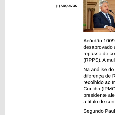
[+] ARQUIVOS
Acórdão 1009
desaprovado a
repasse de con
(RPPS). A mult
Na análise do 
diferença de 
recolhido ao I
Curitiba (IPMC
presidente ale
a título de con
Segundo Paulo