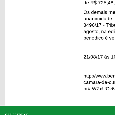
de R$ 725,48, 
Os demais me
unanimidade, 
3496/17 - Trib
agosto, na ed
periódico é ve
21/08/17 às 
http://www.be
camara-de-curi
pr#.WZxUCv6