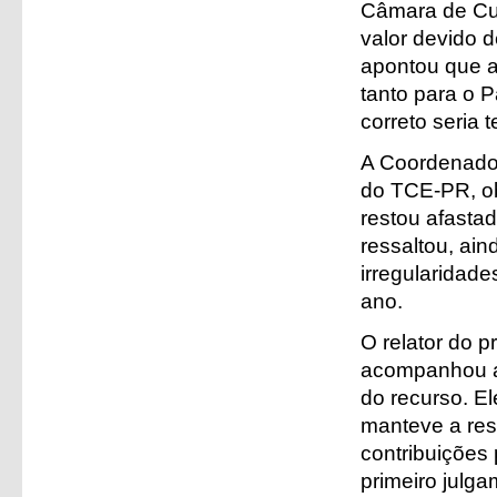
Câmara de Cur
valor devido d
apontou que a
tanto para o 
correto seria 
A Coordenador
do TCE-PR, ob
restou afastad
ressaltou, ain
irregularidade
ano.
O relator do 
acompanhou a 
do recurso. E
manteve a res
contribuições 
primeiro julga