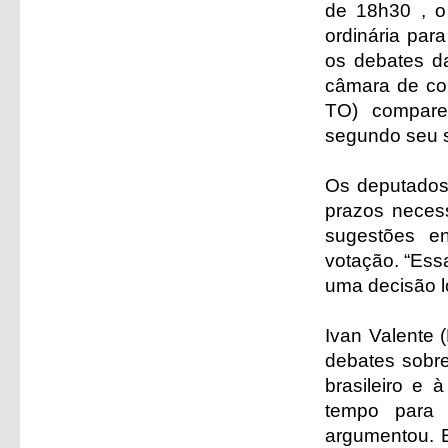
de 18h30 , o
ordinária par
os debates da
câmara de co
TO) comparec
segundo seu 
Os deputados 
prazos necess
sugestões e
votação. “Ess
uma decisão l
Ivan Valente 
debates sobre
brasileiro e
tempo para 
argumentou. E