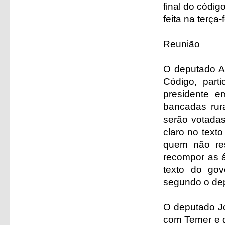
final do códig
feita na terça
Reunião
O deputado Al
Código, part
presidente e
bancadas rura
serão votada
claro no text
quem não res
recompor as á
texto do go
segundo o depu
O deputado Jo
com Temer e d