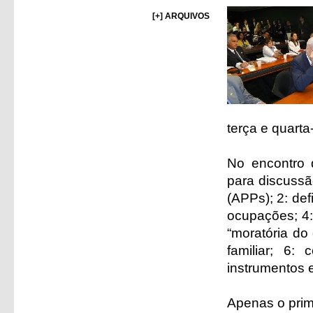
[+] ARQUIVOS
terça e quarta-
No encontro d
para discussã
(APPs); 2: def
ocupações; 4:
“moratória do
familiar; 6:
instrumentos 
Apenas o prime