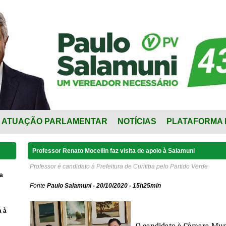
ATUAÇÃO PARLAMENTAR
NOTÍCIAS
PLATAFORMA 
Professor Renato Mocellin faz visita de apoio à Salamuni
Professor é candidato à Prefeitura de Curitiba pelo Partido Verde
a
Fonte
Paulo Salamuni - 20/10/2020 - 15h25min
a à