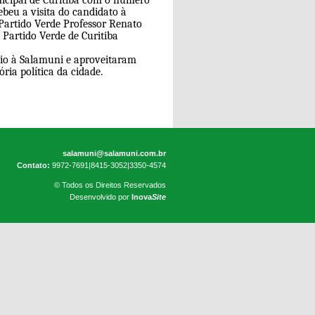
cipal de Curitiba com o número
ebeu a visita do candidato à
 Partido Verde Professor Renato
 Partido Verde de Curitiba
oio à Salamuni e aproveitaram
ria política da cidade.
salamuni@salamuni.com.br
Contato:
9972-7691|8415-3052|3350-4574
© Todos os Direitos Reservados
Desenvolvido por
Inova
Site