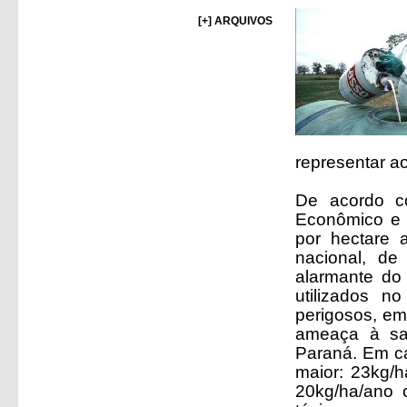
[+] ARQUIVOS
representar a
De acordo c
Econômico e S
por hectare 
nacional, de
alarmante do 
utilizados n
perigosos, em
ameaça à sa
Paraná. Em ca
maior: 23kg/
20kg/ha/ano 