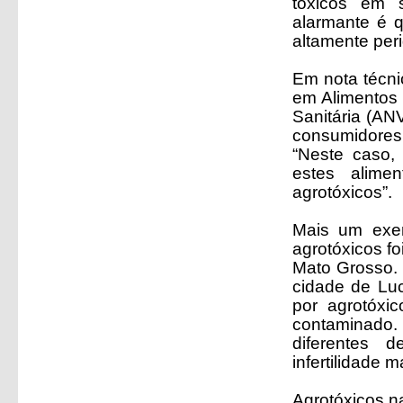
tóxicos em s
alarmante é q
altamente peri
Em nota técni
em Alimentos 
Sanitária (AN
consumidores 
“Neste caso,
estes alime
agrotóxicos”.
Mais um exem
agrotóxicos f
Mato Grosso. 
cidade de Lu
por agrotóxi
contaminado.
diferentes 
infertilidade 
Agrotóxicos n