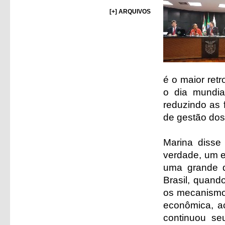
[+] ARQUIVOS
é o maior ret
o dia mundia
reduzindo as f
de gestão dos 
Marina disse
verdade, um e
uma grande q
Brasil, quand
os mecanismos
econômica, a
continuou se