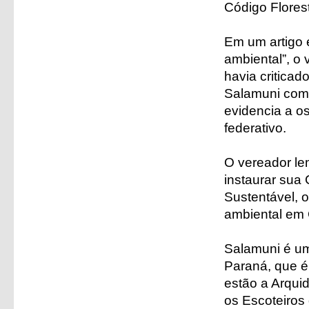
Código Florest
Em um artigo e
ambiental”, o
havia criticad
Salamuni comp
evidencia a os
federativo.
O vereador le
instaurar sua
Sustentável, 
ambiental em C
Salamuni é u
Paraná, que é 
estão a Arqui
os Escoteiros