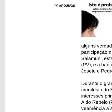
[+] ARQUIVOS
alguns veread
participação 
Salamuni, est
(PV), e a ban
Josete e Pedr
Durante o gra
manifesto do
interesses pri
Aldo Rebelo (
veemência a a