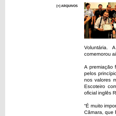
[+] ARQUIVOS
Voluntária.
comemorou ain
A premiação f
pelos princíp
nos valores m
Escoteiro co
oficial inglês
“É muito impor
Câmara, que 