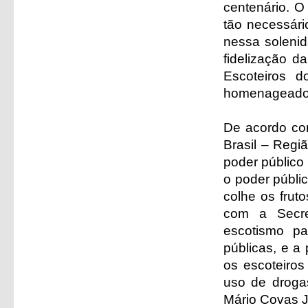
centenário. O
tão necessári
nessa solenid
fidelização d
Escoteiros 
homenageados
De acordo co
Brasil – Regi
poder público
o poder públi
colhe os frut
com a Secre
escotismo p
públicas, e a
os escoteiros
uso de drogas
Mário Covas J