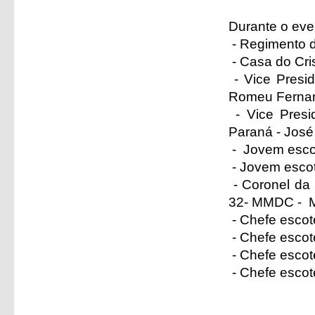
Durante o ev
- Regimento d
- Casa do Cr
- Vice Presid
Romeu Ferna
- Vice Presi
Paraná - José
- Jovem escot
- Jovem escot
- Coronel da 
32- MMDC - M
- Chefe escote
- Chefe escot
- Chefe escot
- Chefe escote