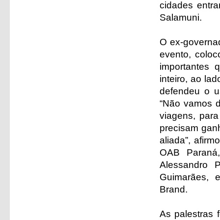
cidades entr
Salamuni.
O ex-governad
evento, coloc
importantes 
inteiro, ao la
defendeu o us
“Não vamos de
viagens, para
precisam ganh
aliada”, afir
OAB Paraná,
Alessandro P
Guimarães, e
Brand.
As palestras 