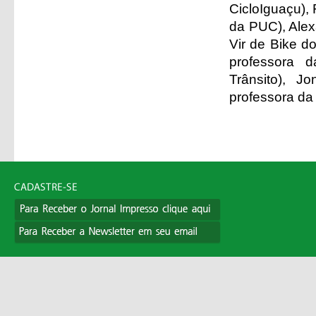
CicloIguaçu),
da PUC), Alexa
Vir de Bike d
professora d
Trânsito), J
professora d