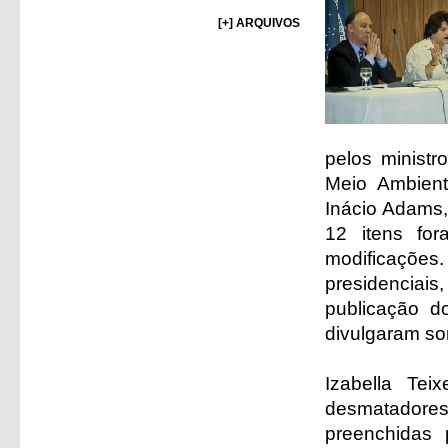
[+] ARQUIVOS
pelos ministr
Meio Ambient
Inácio Adams,
12 itens fo
modificaçõe
presidenciai
publicação d
divulgaram so
Izabella Tei
desmatadores
preenchidas