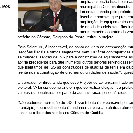
amplia a isenção fiscal para 
municipal de Curitiba discutiu 
UIVOS
Lei encaminhado pelo prefeito
fiscal a empresas que prestem
ampliação de equipamentos es
de entidades civis sem fins luc
argumentação contrária do ver
prefeito na Câmara, Serginho do Posto, retirou o projeto.
Para Salamuni, é inaceitável, do ponto de vista da arrecadação mu
isenções fiscais a tantos segmentos sem justificar contrapartidas s
se conceda isenção de ISS para a construção de equipamentos esp
abriria precedente para que inúmeros outros setores reivindicass
que isentamos de ISS as construções de quadras de tênis em club
isentamos a construção de creches ou unidades de saúde?”, ques
O vereador lembrou ainda que esse Projeto de Lei encaminhado por
eleitoral. “A lei diz que no ano em que se realiza eleição fica proibi
valores ou benefícios por parte da administração pública”, disse.
“Não podemos abrir mão do ISS. Esse tributo é responsável por c
município, seu recolhimento é fundamental para a prefeitura oferec
finalizou o líder dos verdes na Câmara de Curitiba.