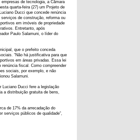
as empresas de tecnologia, a Câmara
nesta quarta-feira (27) um Projeto de
 Luciano Ducci que concede renúncia
 serviços de construção, reforma ou
portivos em imóveis de propriedade
rativos. Entretanto, após
eador Paulo Salamuni, o líder do
nicipal, que o prefeito conceda
ociais. “Não há justificativa para que
ortivos em áreas privadas. Essa lei
em renúncia fiscal. Como compreender
es sociais, por exemplo, e não
tionou Salamuni.
 Luciano Ducci fere a legislação
da a distribuição gratuita de bens,
erca de 17% da arrecadação do
er serviços públicos de qualidade”,