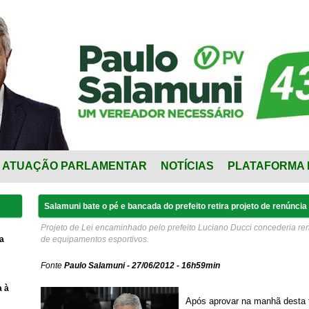
ATUAÇÃO PARLAMENTAR
NOTÍCIAS
PLATAFORMA 
Salamuni bate o pé e bancada do prefeito retira projeto de renúncia 
Projeto de Lei encaminhado pelo prefeito Luciano Ducci concederia ren
a
de equipamentos esportivos.
Fonte
Paulo Salamuni - 27/06/2012 - 16h59min
a à
Após aprovar na manhã desta te