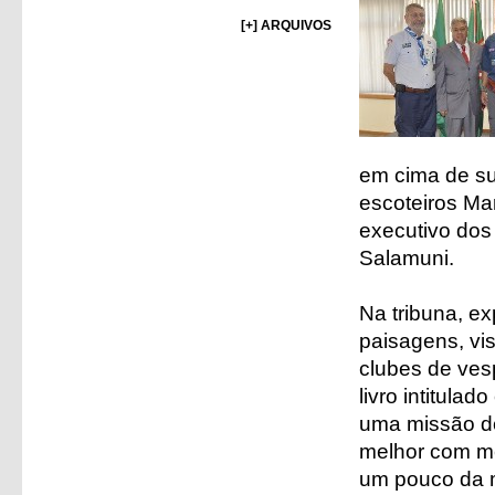
[+] ARQUIVOS
em cima de s
escoteiros Ma
executivo dos
Salamuni.
Na tribuna, ex
paisagens, vis
clubes de ves
livro intitula
uma missão de
melhor com me
um pouco da m