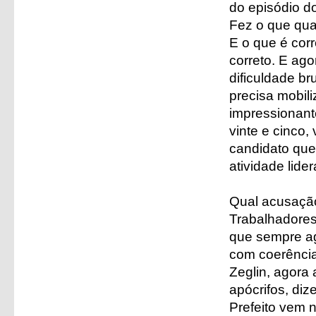
do episódio d
Fez o que qual
E o que é corr
correto. E ag
dificuldade br
precisa mobili
impressionant
vinte e cinco,
candidato qu
atividade lide
Qual acusação
Trabalhadores
que sempre ag
com coerência
Zeglin, agora
apócrifos, di
Prefeito vem 