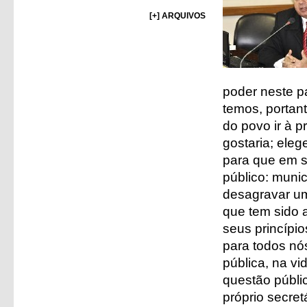
[+] ARQUIVOS
poder neste p
temos, portan
do povo ir à p
gostaria; eleg
para que em s
público: munic
desagravar um
que tem sido 
seus princípio
para todos nós
pública, na v
questão públic
próprio secret