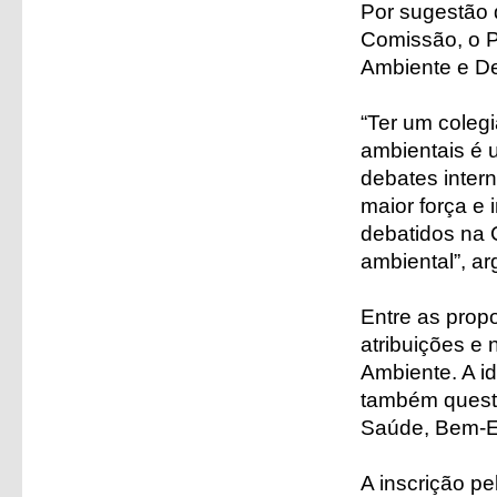
Por sugestão d
Comissão, o P
Ambiente e De
“Ter um coleg
ambientais é u
debates inter
maior força e
debatidos na 
ambiental”, a
Entre as prop
atribuições e
Ambiente. A i
também quest
Saúde, Bem-Es
A inscrição p