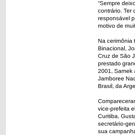
“Sempre deixo 
contrário. Ter 
responsável p
motivo de mui
Na cerimônia 
Binacional, J
Cruz de São J
prestado gran
2001, Samek ab
Jamboree Naci
Brasil, da Arg
Compareceram 
vice-prefeita e
Curitiba, Gust
secretário-ger
sua campanha 