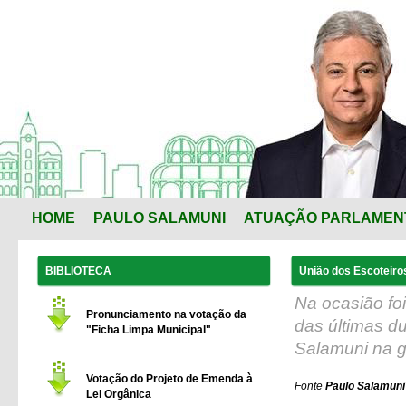
HOME
PAULO SALAMUNI
ATUAÇÃO PARLAMEN
BIBLIOTECA
União dos Escoteiro
Na ocasião fo
Pronunciamento na votação da
das últimas du
"Ficha Limpa Municipal"
Salamuni na ga
Votação do Projeto de Emenda à
Fonte
Paulo Salamuni 
Lei Orgânica