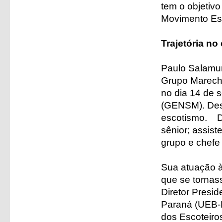
tem o objetivo
Movimento Esc
Trajetória no
Paulo Salamu
Grupo Marecha
no dia 14 de 
(GENSM). Desd
escotismo. De
sênior; assist
grupo e chefe
Sua atuação à
que se tornas
Diretor Presid
Paraná (UEB-P
dos Escoteiro