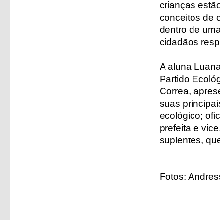
crianças estã
conceitos de 
dentro de uma
cidadãos respo
A aluna Luana
Partido Ecológ
Correa, apres
suas principa
ecológico; ofi
prefeita e vi
suplentes, qu
Fotos: Andres