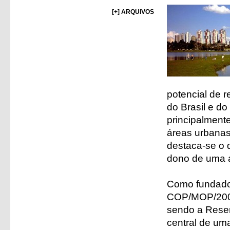
[+] ARQUIVOS
potencial de r
do Brasil e d
principalment
áreas urbanas
destaca-se o d
dono de uma á
Como fundado
COP/MOP/2007
sendo a Reser
central de um