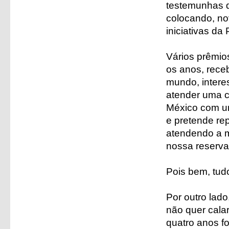
testemunhas d
colocando, no
iniciativas d
Vários prêmios
os anos, rece
mundo, intere
atender uma co
México com um
e pretende re
atendendo a m
nossa reserva
Pois bem, tud
Por outro lad
não quer calar
quatro anos f