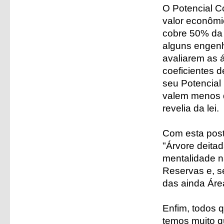
O Potencial Co
valor econômi
cobre 50% da 
alguns engenh
avaliarem as á
coeficientes 
seu Potencial
valem menos d
revelia da lei.
Com esta post
"Árvore deita
mentalidade n
Reservas e, s
das ainda Área
Enfim, todos 
temos muito q