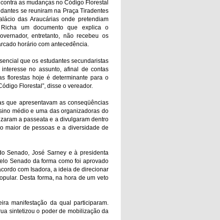
r contra as mudanças no Código Florestal
dantes se reuniram na Praça Tiradentes
lácio das Araucárias onde pretendiam
o Richa um documento que explica o
vernador, entretanto, não recebeu os
arcado horário com antecedência.
sencial que os estudantes secundaristas
 interesse no assunto, afinal de contas
as florestas hoje é determinante para o
ódigo Florestal”, disse o vereador.
las que apresentavam as conseqüências
ensino médio e uma das organizadoras do
lizaram a passeata e a divulgaram dentro
ro maior de pessoas e a diversidade de
do Senado, José Sarney e à presidenta
pelo Senado da forma como foi aprovado
acordo com Isadora, a ideia de direcionar
opular. Desta forma, na hora de um veto
ira manifestação da qual participaram.
rua sintetizou o poder de mobilização da