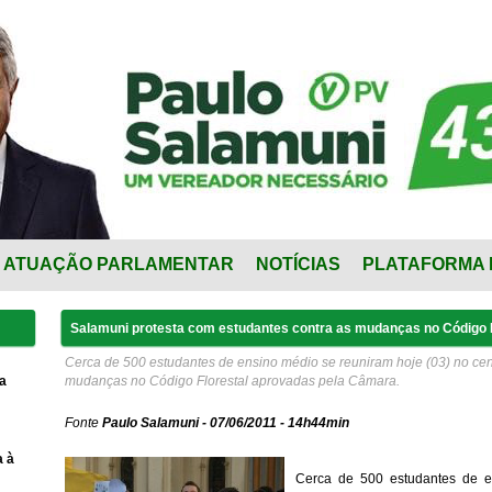
ATUAÇÃO PARLAMENTAR
NOTÍCIAS
PLATAFORMA 
Salamuni protesta com estudantes contra as mudanças no Código F
Cerca de 500 estudantes de ensino médio se reuniram hoje (03) no centr
a
mudanças no Código Florestal aprovadas pela Câmara.
Fonte
Paulo Salamuni - 07/06/2011 - 14h44min
a à
Cerca de 500 estudantes de e