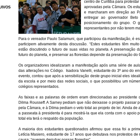
centro de Curitiba para protesta
aprovadas pela Câmara. Os estu
UIVOS
e marcharam em direção ao Pa
entregar ao governador Bet
posicionamento do grupo. O go
representantes por não terem m
Para o vereador Paulo Salamuni, que participou da manifestação, é es
participem ativamente desta discussão. “Estes estudantes têm muito
estão discutindo o futuro de suas vidas no planeta. A preservação d
futuro do planeta, e preservar as florestas depende da preservação do C
Os organizadores idealizaram a manifestação após uma série de au
das alterações no Código. Isadora Vanelli, estudante do 3º ano do 
evento, contou que após a sensibilização deste grupo inicial eles idea
da escola e por meio das redes sociais, o que possibilitou um núme
colégios representados.
As faixas e as palavras de ordem eram direcionadas ao presidente 
Dilma Rousseff. A Sarney pediam que não deixasse o projeto passar 
pela Câmara, e à Dilma pediam o veto total ao projeto de lei. Ainda de 
a passeata à presidenta é para mostrá-la que ela conta com o apoio p
total ela terá o respaldo da população.
A maioria dos estudantes questionados afirmou que essa foi a prime
Letícia Masiero, estudante de 17 anos que debutava nos protestos de 
causa: “querem derrubar nossas florestas”.