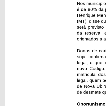
Nos município
é de 80% da p
Henrique Mend
(MT), disse q
será previsto
da reserva l
orientados a 
Donos de cart
soja, confirm
legal, o que 
novo Código. 
matrícula do
legal, quem pe
de Nova Ubira
de desmate q
Oportunismo