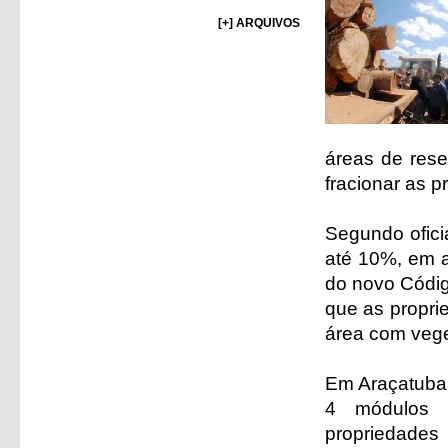
[+] ARQUIVOS
áreas de rese
fracionar as 
Segundo ofici
até 10%, em a
do novo Códi
que as propri
área com vege
Em Araçatuba 
4 módulos f
propriedades