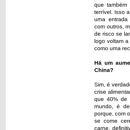
que também q
terrível. Isso
uma entrada
com outros, m
de risco se l
logo voltam a
como uma rec
Há um aumen
China?
Sim, é verdad
crise aliment
que 40% de t
mundo, é des
porque, com o
se come cere
carne, defini