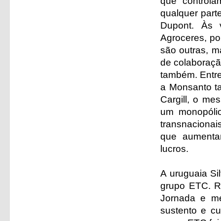
que control
qualquer part
Dupont. Às
Agroceres, po
são outras, m
de colaboração
também. Entre
a Monsanto t
Cargill, o me
um monopóli
transnacionai
que aumentam
lucros.
A uruguaia Sil
grupo ETC. Re
Jornada e mem
sustento e cu