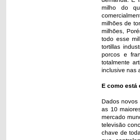
milho do qu
comercialmen
milhões de to
milhões, Por
todo esse mi
tortillas indu
porcos e fra
totalmente art
inclusive nas
E como está 
Dados novos s
as 10 maiore
mercado mundi
televisão con
chave de tod