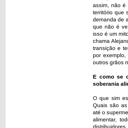
assim, não é e
território qu
demanda de ag
que não é ve
isso é um mit
chama Alejan
transição e t
por exemplo, 
outros grãos 
E como se o
soberania al
O que sim est
Quais são as
até o superme
alimentar, t
distribuidor