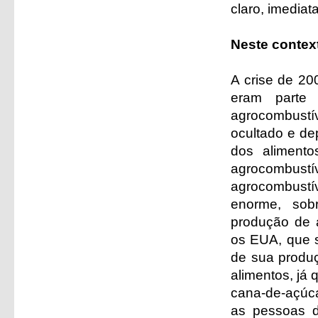
claro, imedia
Neste contex
A crise de 2
eram parte
agrocombustí
ocultado e de
dos aliment
agrocombus
agrocombustí
enorme, sob
produção de 
os EUA, que 
de sua produ
alimentos, já
cana-de-açúc
as pessoas d