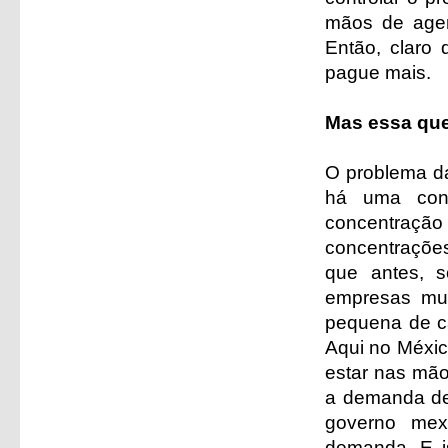
mãos de agen
Então, claro
pague mais.
Mas essa que
O problema d
há uma conc
concentraç
concentraçõe
que antes, 
empresas mui
pequena de c
Aqui no Méxic
estar nas mã
a demanda de 
governo mex
demanda. E i