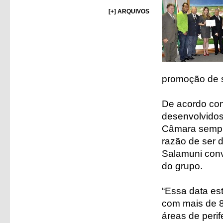
[+] ARQUIVOS
promoção de s
De acordo com
desenvolvidos
Câmara sempre
razão de ser 
Salamuni convi
do grupo.
“Essa data e
com mais de 8
áreas de peri