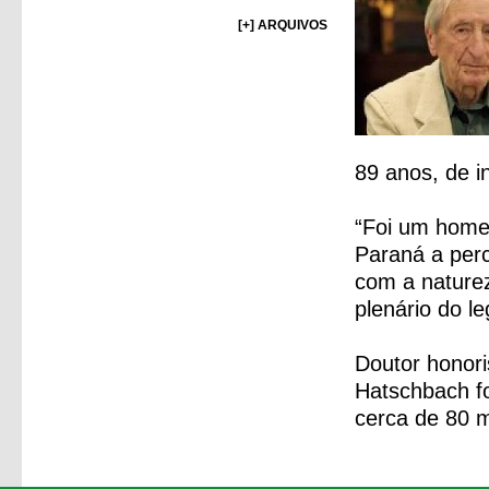
[+] ARQUIVOS
89 anos, de i
“Foi um homem
Paraná a per
com a naturez
plenário do le
Doutor honori
Hatschbach fo
cerca de 80 m