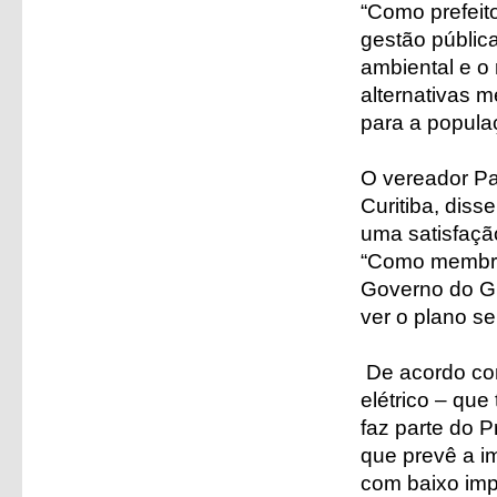
“Como prefeit
gestão pública
ambiental e o
alternativas 
para a populaç
O vereador Pa
Curitiba, diss
uma satisfação
“Como membro 
Governo do Gus
ver o plano s
De acordo com 
elétrico – que
faz parte do 
que prevê a i
com baixo imp