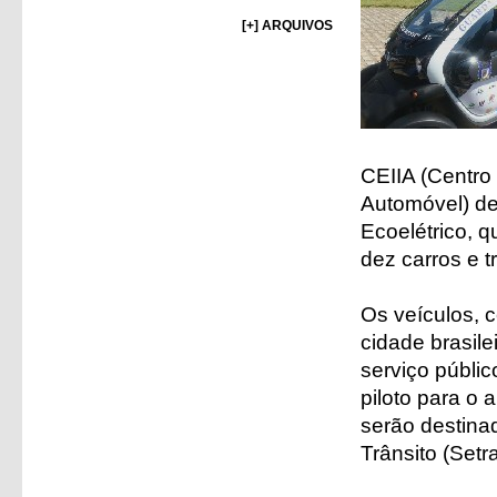
[+] ARQUIVOS
CEIIA (Centro
Automóvel) de 
Ecoelétrico, q
dez carros e t
Os veículos, 
cidade brasile
serviço públic
piloto para o
serão destina
Trânsito (Setr