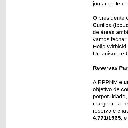
juntamente com
O presidente 
Curitiba (Ipp
de áreas ambi
vamos fechar 
Helio Wirbiski
Urbanismo e O
Reservas Par
A RPPNM é un
objetivo de c
perpetuidade,
margem da ins
reserva é cria
4.771/1965
, e