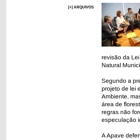
[+] ARQUIVOS
revisão da Le
Natural Munici
Segundo a pre
projeto de lei
Ambiente, mas
área de flore
regras não fo
especulação im
A Apave defen