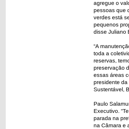
agregue o val
pessoas que q
verdes está se
pequenos prop
disse Juliano 
“A manutenção
toda a coleti
reservas, tem
preservação da
essas áreas 
presidente d
Sustentável, 
Paulo Salamun
Executivo. “T
parada na pref
na Câmara e a