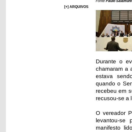
Fonte
Paulo Salamuni 
[+] ARQUIVOS
Durante o ev
chamaram a a
estava send
quando o Sen
recebeu em s
recusou-se a l
O vereador P
levantou-se 
manifesto li