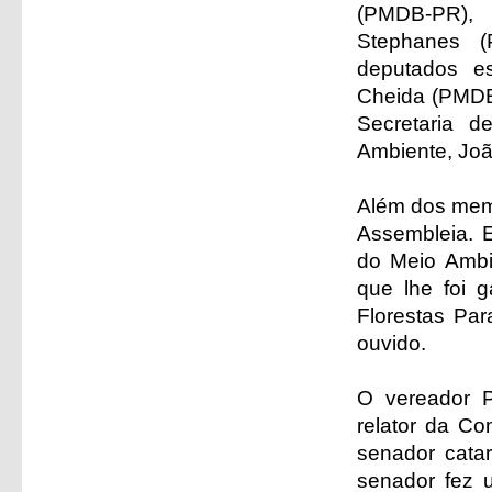
(PMDB-PR), 
Stephanes (
deputados e
Cheida (PMDB-
Secretaria d
Ambiente, Jo
Além dos mem
Assembleia. E
do Meio Ambi
que lhe foi 
Florestas Pa
ouvido.
O vereador P
relator da Co
senador catar
senador fez 