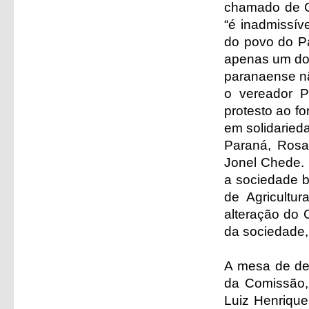
chamado de C
“é inadmissív
do povo do P
apenas um dos
paranaense não
o vereador P
protesto ao f
em solidaried
Paraná, Rosa
Jonel Chede.
a sociedade br
de Agricultu
alteração do 
da sociedade,
A mesa de deb
da Comissão,
Luiz Henrique