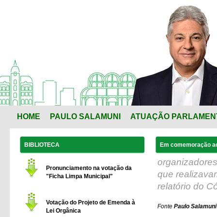
HOME
PAULO SALAMUNI
ATUAÇÃO PARLAMEN
BIBLIOTECA
Em comemoração ao d
organizadore
Pronunciamento na votação da
que realizava
"Ficha Limpa Municipal"
relatório do C
Votação do Projeto de Emenda à
Fonte
Paulo Salamuni 
Lei Orgânica