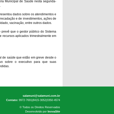
aria Municipal de Saúde nesta segunda-
.
presentou dados sobre os atendimentos e
arrecadação e de investimentos, ações de
dado, vacinação, entre outros dados.
e prevê que o gestor público do Sistema
e recursos aplicados trimestralmente em
pal de saúde que estão em greve desde o
tivo sobre o executivo para que suas
ndidas.
salamuni@salamuni.com.br
Contato:
9972-7691|8415-3052|3350-4574
© Todos os Direitos Reservados
Desenvolvido por
Inova
Site