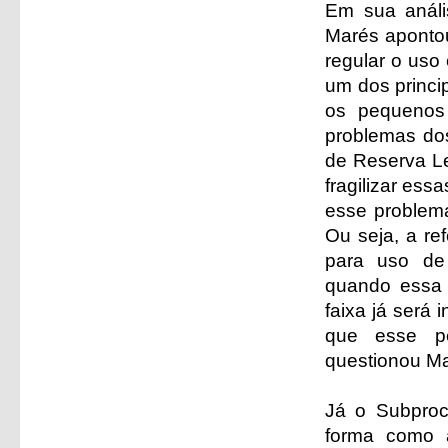
Em sua anális
Marés apontou
regular o uso
um dos princi
os pequenos 
problemas dos
de Reserva L
fragilizar ess
esse problema
Ou seja, a re
para uso de 
quando essa t
faixa já será 
que esse pe
questionou Ma
Já o Subprocu
forma como 