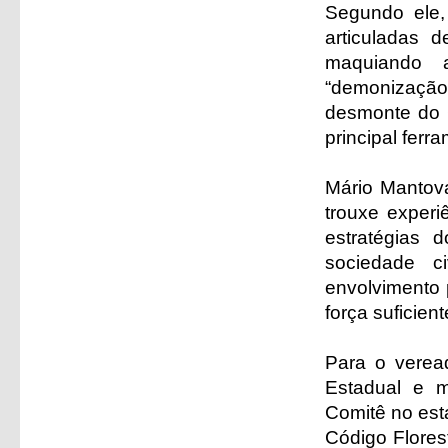
Segundo ele,
articuladas 
maquiando a
“demonização
desmonte do C
principal fer
Mário Mantova
trouxe experi
estratégias 
sociedade c
envolvimento 
força suficien
Para o verea
Estadual e m
Comitê no est
Código Flores