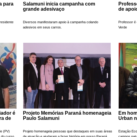
a para
Salamuni inicia campanha com
Professo
grande adesivaço
de apoi
residente
Diversos manifestaram apoio à campanha colando
Professor é 
adesivos em seus carros.
Verde
iador é
Projeto Memórias Paraná homenageia
Em hom
ra de
Paulo Salamuni
Urban n
de (PV)
Projeto homenageia pessoas que destaques em suas áreas
Estação Eco
 do curso
de atuação e ajudaram a fazer história em nosso Paraná
campos natur