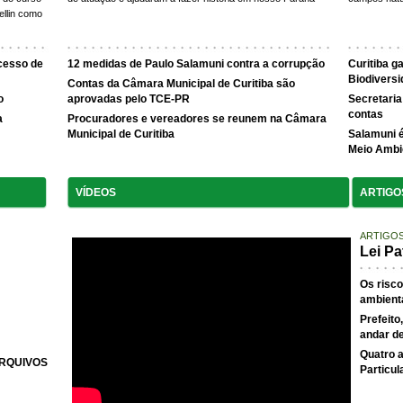
ellin como
cesso de
12 medidas de Paulo Salamuni contra a corrupção
Curitiba 
Biodivers
Contas da Câmara Municipal de Curitiba são
o
aprovadas pelo TCE-PR
Secretaria
contas
a
Procuradores e vereadores se reunem na Câmara
Municipal de Curitiba
Salamuni é
Meio Ambi
VÍDEOS
ARTIGO
ARTIGO
Lei Pa
Os risco
ambient
Prefeito
andar de
Quatro a
ARQUIVOS
Particul