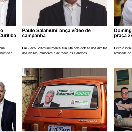
ro
Paulo Salamuni lança vídeo de
Domingo 
Curitiba
campanha
praça 2
muni
Em vídeo Salamuni reforça sua luta pela defesa dos direitos
Feira é loca
mpromisso
dos idosos, mulheres e de todos os cidadãos.
atividade de