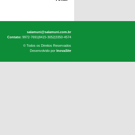
salamuni@salamuni.com.br
Contato:
9972-7691|8415-3052|3350-4574
© Todos os Direitos Reservados
Desenvolvido por
Inova
Site