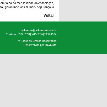
o em folha da mensalidade da Associação,
ição, garantindo assim mais segurança à
Voltar
salamuni@salamuni.com.br
Contato:
9972-7691|8415-3052|3350-4574
© Todos os Direitos Reservados
Desenvolvido por
Inova
Site